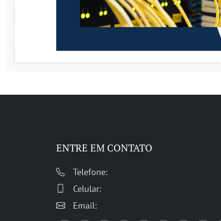
ENTRE EM CONTATO
Telefone:
Celular:
Email: