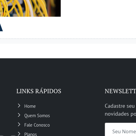
LINKS RÁPIDOS
NEWSLET
Cadastre seu
Home
novidades po
Quem Somos
Fale Conosco
Planos